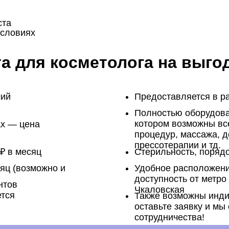
ста
условиях
та для косметолога на выго
чий
Предоставляется в р
Полностью оборудова
котором возможны вс
ах — цена
процедур, массажа, д
прессотерапии и тд.
₽ в месяц
Стерильность, порядо
сяц (возможно и
Удобное расположени
доступность от метро
нтов
Чкаловская
ется
Также возможны инди
оставьте заявку и мы
сотрудничества!