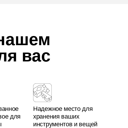
 нашем
ля вас
ванное
Надежное место для
вое для
хранения ваших
ы
инструментов и вещей