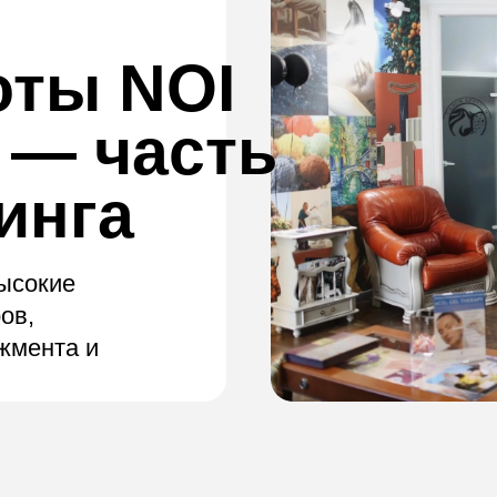
оты NOI
— часть
инга
высокие
ов,
жмента и