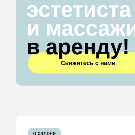
эстетиста
и массаж
в аренду!
Свяжитесь с нами
о салоне