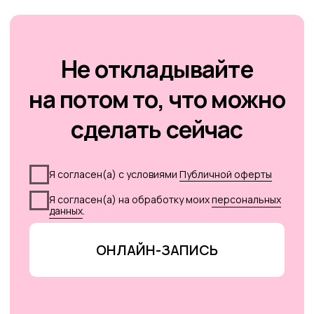
Опыт работы 25+ лет
Алёна Угланова