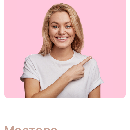
Парикмахер-стилист
Я согласен(а) с условиями
Публичной оферты
Я согласен(а) на обработку моих
персональных данных
.
ОНЛАЙН-ЗАПИСЬ
Специализация
Окрашивание любой сложности
Стрижки любой сложности
Мужские стрижки
Детские стрижки
Восстановление волос
Укладки
Причёски любой сложности
Опыт
Дипломированный специалист в области