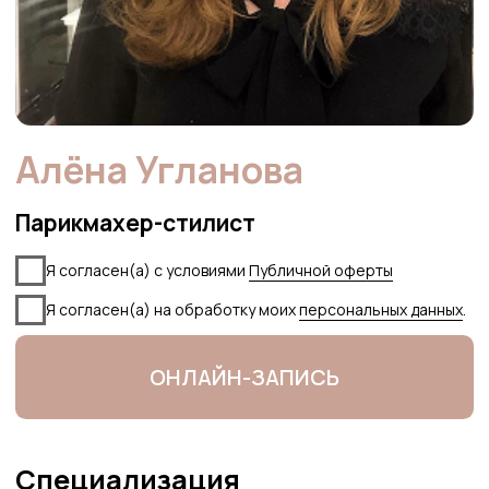
Дважды оконченные все ступени
обучения по колористике в Академии
красоты L'Oreal Professionnel
Опыт работы 25+ лет