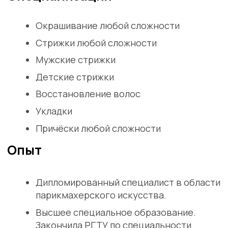
Мегрин Мария
Парикмахер-стилист
Я согласен(а) с условиями
Публичной оферты
Я согласен(а) на обработку моих
персональных данных
.
ОНЛАЙН-ЗАПИСЬ
Специализация
Владение техниками мужских и женских
стрижек (Vidal Sassoon, Toni & Guy,
Sebastian, Luis Llongueras).
Владение различными техниками
окрашивания: мелирование,
колорирование, шатуш.
Специализация: создание вечерних и
свадебных причёсок.