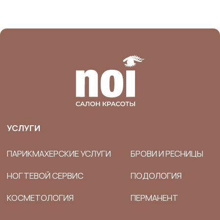
Я согласен(а) с условиями
Публичной оферты
Я согласен(а) на обработку моих
персональных данных
.
ОНЛАЙН-ЗАПИСЬ
ООО «ФАВОРА» ИНН 7841418261 КПП 781301001 197136,
Санкт-Петербург, Левашовский пр-т, д.2.лит.А,пом.10
Политика обработки персональных данных
Согласие на обработку персональных данных
Оферта
Cookie