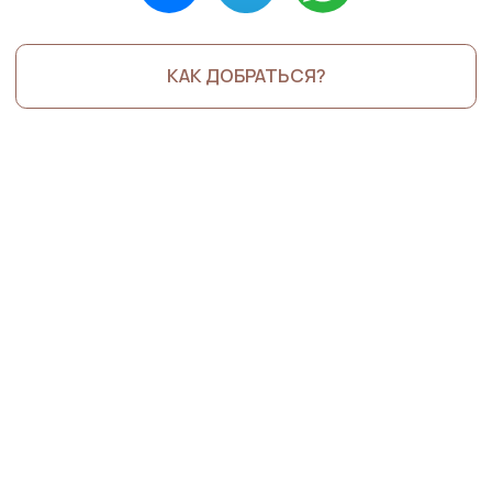
УСЛУГИ
ПАРИКМАХЕРСКИЕ УСЛУГИ
БРОВИ И РЕСНИЦЫ
НОГТЕВОЙ СЕРВИС
ПОДОЛОГИЯ
КОСМЕТОЛОГИЯ
ПЕРМАНЕНТ
АКЦИИ
КАК ДОБРАТЬСЯ
ВАКАНСИИ
КОНТАКТЫ